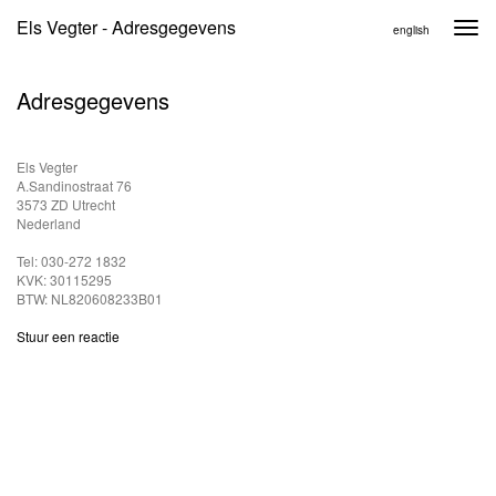
Els Vegter - Adresgegevens
Togg
english
navi
Adresgegevens
Els Vegter
A.Sandinostraat 76
3573 ZD Utrecht
Nederland
Tel: 030-272 1832
KVK: 30115295
BTW: NL820608233B01
Stuur een reactie