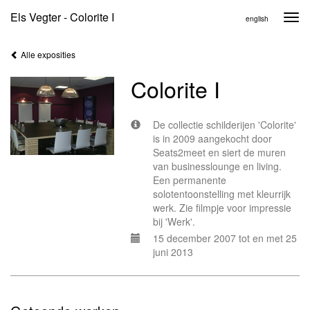
Els Vegter - Colorite I
Togg
english
navi
Alle exposities
Colorite I
De collectie schilderijen 'Colorite'
is in 2009 aangekocht door
Seats2meet en siert de muren
van businesslounge en living.
Een permanente
solotentoonstelling met kleurrijk
werk. Zie filmpje voor impressie
bij 'Werk'.
15 december 2007 tot en met 25
juni 2013