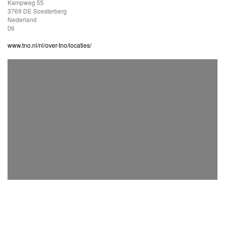
Kampweg 55
3769 DE Soesterberg
Nederland
06
www.tno.nl/nl/over-tno/locaties/