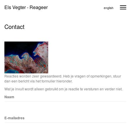
Els Vegter - Reageer
Togg
english
navi
Contact
Reacties worden zeer gewaardeerd. Heb je vragen of opmerkingen, stuur
dan een bericht via het formulier hieronder.
Wat je invult wordt alleen gebruikt om je reactie te versturen en verder niet.
Naam
E-mailadres