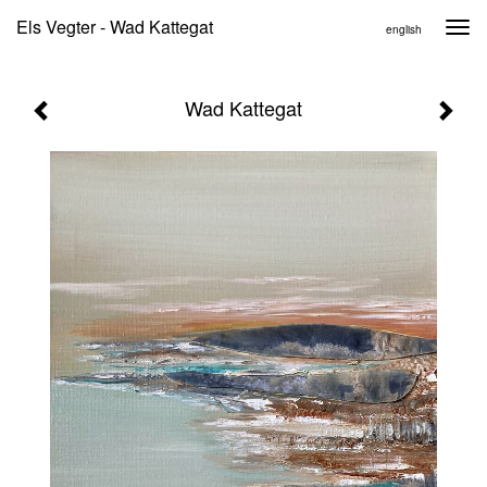
Els Vegter - Wad Kattegat
Togg
english
navi
Wad Kattegat