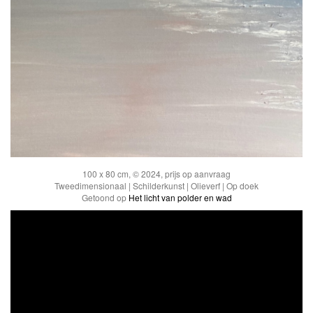
100 x 80 cm, © 2024, prijs op aanvraag
Tweedimensionaal | Schilderkunst | Olieverf | Op doek
Getoond op
Het licht van polder en wad