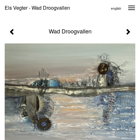
Els Vegter - Wad Droogvallen
Togg
english
navi
Wad Droogvallen