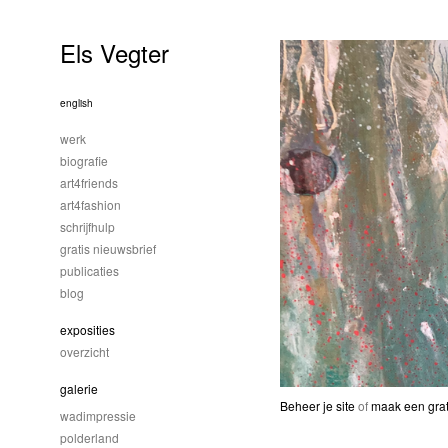
Els Vegter
english
werk
biografie
art4friends
art4fashion
schrijfhulp
gratis nieuwsbrief
publicaties
blog
exposities
overzicht
galerie
Beheer je site
of
maak een grat
wadimpressie
polderland