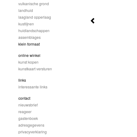
vulkanische grond
landhuid
laagland opperlaag
kustlijnen
huidlandschappen
assemblages
klein formaat
online winkel
kunst kopen
kunstkaart versturen
links
interessante links
contact
nieuwsbrief
reageer
gastenboek
adresgegevens
privacyverklaring