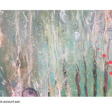
is account aan
.