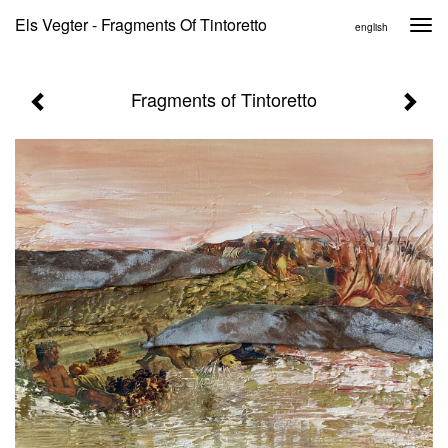
Els Vegter - Fragments Of Tintoretto
Togg
english
navi
Fragments of Tintoretto